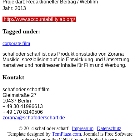
Projektart: Redaktioneller Beitrag / Webfilm
Jahr: 2013
http://www.accountabilitylab.org/
Tagged under:
corporate film
schaf oder scharf ist das Produktionsstudio von Zorana
Musikic, spezialisiert auf die Entwicklung und Umsetzung
narrativer und nonlinearer Inhalte für Film und Werbung.
Kontakt
schaf oder scharf film
Gleimstraße 27
10437 Berlin
+ 49 30 41996613
+ 49 170 8140506
zorana@schafoderscharf.de
© 2014 schaf oder scharf |
Impressum
|
Datenschutz
Template designed by
TemPlaza.com
. Joomla! is Free Software
released under the GNU General Public License.