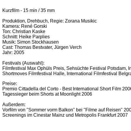
Kurzfilm - 15 min / 35 mm
Produktion, Drehbuch, Regie: Zorana Musikic
Kamera: René Gorski
Ton: Christian Kaske
Schnitt: Heike Parplies
Musik: Simon Stockhausen
Cast: Thomas Bestvater, Jürgen Verch
Jahr: 2005
Festivals (Auswahl):
Filmfestival Max Ophüls Preis, Sehsüchte Festival Potsdam, Int
Shortmoves Filmfestival Halle, International Filmfestival Belg
Preise:
Premio Cittadella del Corto - Best International Short Film 200
Tagessieger beim Shorts at Moonlight 2006
Außerdem:
Vorfilm von "Sommer vorm Balkon" bei "Filme auf Reisen" 20
Screenings im Cinestar Mainz und Metropolis Frankfurt 2007