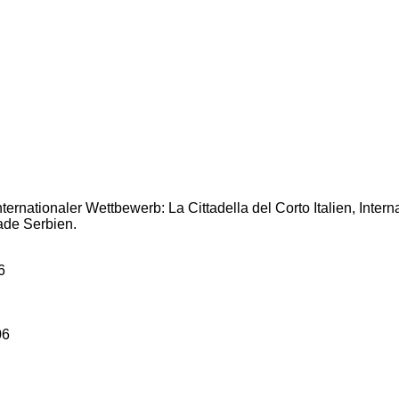
ernationaler Wettbewerb: La Cittadella del Corto Italien, Intern
rade Serbien.
6
06